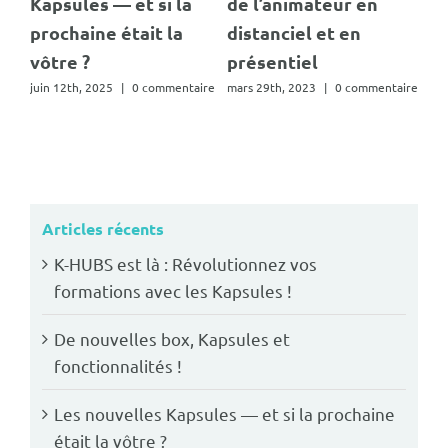
es — et si la
de l’animateur en
ELearning ex
ine était la
distanciel et en
mars 8th, 2023
|
0
?
présentiel
 2025
|
0 commentaire
mars 29th, 2023
|
0 commentaire
Articles récents
K-HUBS est là : Révolutionnez vos
formations avec les Kapsules !
De nouvelles box, Kapsules et
fonctionnalités !
Les nouvelles Kapsules — et si la prochaine
était la vôtre ?