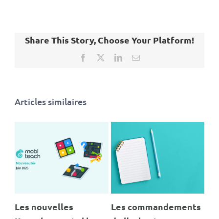
Share This Story, Choose Your Platform!
Facebook
X
LinkedIn
Email
Articles similaires
uvelles
Les commandements
MOBITEACH 