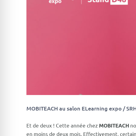
MOBITEACH au salon ELearning expo / SR
Et de deux ! Cette année chez
no
MOBITEACH
en moins de deux mois. Effectivement, certai