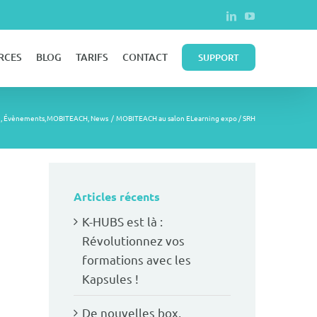
LinkedIn
YouTube
RCES
BLOG
TARIFS
CONTACT
SUPPORT
g
Évènements
MOBITEACH
News
MOBITEACH au salon ELearning expo / SRH
Articles récents
K-HUBS est là :
Révolutionnez vos
formations avec les
Kapsules !
De nouvelles box,