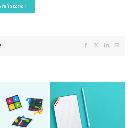
 m’inscris !
!
Facebook
X
LinkedIn
Emai