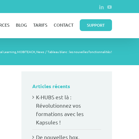
LinkedIn
YouTube
RCES
BLOG
TARIFS
CONTACT
SUPPORT
tal Learning
MOBITEACH
News
Tableau blanc : les nouvelles fonctionnalités !
Articles récents
K-HUBS est là :
Révolutionnez vos
formations avec les
Kapsules !
De nouvelles box,