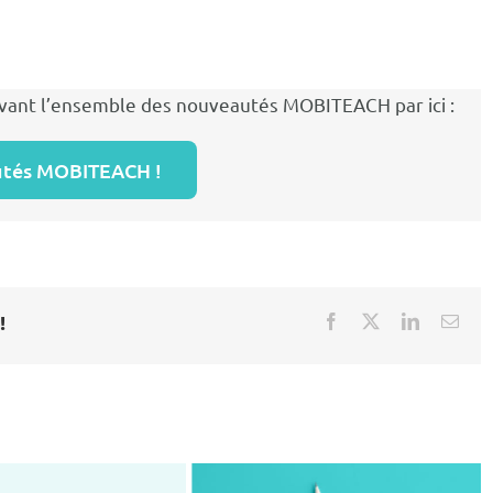
ivant l’ensemble des nouveautés
MOBITEACH
par ici :
tés MOBITEACH !
!
Facebook
X
LinkedIn
Emai