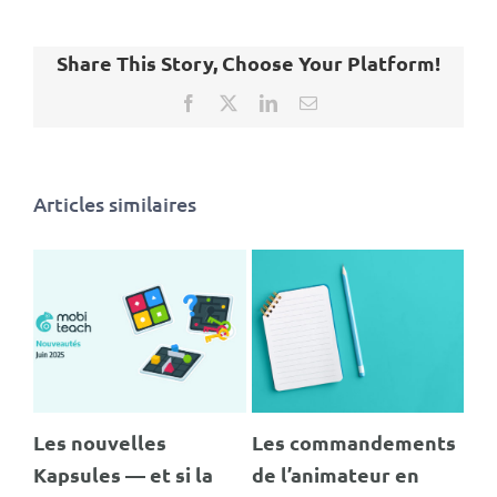
Share This Story, Choose Your Platform!
Facebook
X
LinkedIn
Email
Articles similaires
Les nouvelles
Les commandements
MO
Kapsules — et si la
de l’animateur en
EL