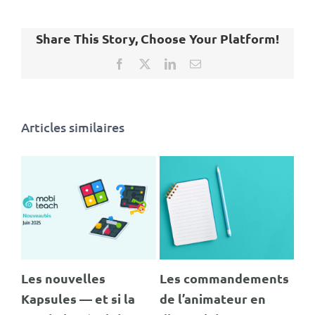
Share This Story, Choose Your Platform!
Facebook
X
LinkedIn
Email
Articles similaires
dements
MOBITEACH au salon
K-HUBS est là :
ur en
ELearning expo / SRH
Révolutionnez vos